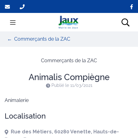
Gestion des traceurs
Aller
au
contenu
Mairie de Jaux
Rec
Commerçants de la ZAC
Commerçants de la ZAC
Animalis Compiègne
Publié le
11/03/2021
Animalerie
Localisation
Rue des Métiers, 60280 Venette, Hauts-de-