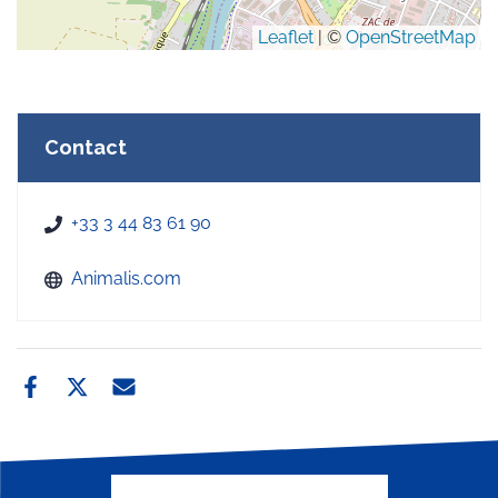
Leaflet
| ©
OpenStreetMap
Contact
+33 3 44 83 61 90
Animalis.com